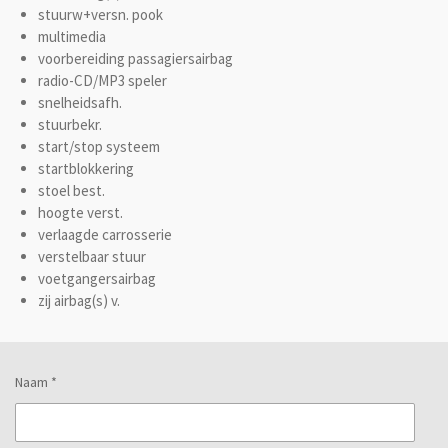
stuurw+versn. pook
multimedia
voorbereiding passagiersairbag
radio-CD/MP3 speler
snelheidsafh.
stuurbekr.
start/stop systeem
startblokkering
stoel best.
hoogte verst.
verlaagde carrosserie
verstelbaar stuur
voetgangersairbag
zij airbag(s) v.
Naam *