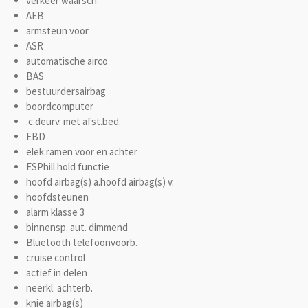
verkeer waarsch
AEB
armsteun voor
ASR
automatische airco
BAS
bestuurdersairbag
boordcomputer
.c.deurv. met afst.bed.
EBD
elek.ramen voor en achter
ESPhill hold functie
hoofd airbag(s) a.hoofd airbag(s) v.
hoofdsteunen
alarm klasse 3
binnensp. aut. dimmend
Bluetooth telefoonvoorb.
cruise control
actief in delen
neerkl. achterb.
knie airbag(s)