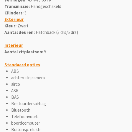
Transmissie:
Handgeschakeld
Cilinders:
3
Exterieur
Kleur:
Zwart
Aantal deuren:
Hatchback (3 drs/5 drs)
Interieur
Aantal zitplaatsen:
5
Standaard opties
ABS
achteruitrijcamera
airco
ASR
BAS
Bestuurdersairbag
Bluetooth
Telefoonvoorb.
boordcomputer
Buitensp. elektr.