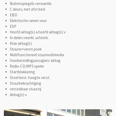
Buitenspiegels verwarmb.
C.deurv, met afst.bed.
EBD
Elektrische ramen voor
ESP
Hoofd airbag(s) a.hoofd airbag(s) v.
In delen neerkl. achterb.
Knie airbag(s)
Stuurw+versn pook
Multifunctioneel stuurmultimedia
Voorbereidingpassagiers airbag
Radio-CD/MP3 speler
Startblokkering
Stoel best. hoogte verst.
Stuurbekrachtiging
verstelbaar stuurzij
Airbag(s) v.