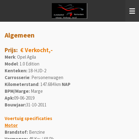
Ga
direct
naar
de
hoofdinhoud
Algemeen
Prijs
:
€ Verkocht,-
Merk
: Opel Agila
Model
: 1.0 Edition
Kenteken:
18-HJD-2
Carrosserie
:
Personenwagen
Kilometerstand
: 147.684 km
NAP
BPM/Marge:
Marge
Apk:
09-06-2019
Bouwjaar:
31-10-2011
Voertuig specificaties
Motor
Brandstof:
Benzine
Vermogen:
48 Kw / 68 Pk