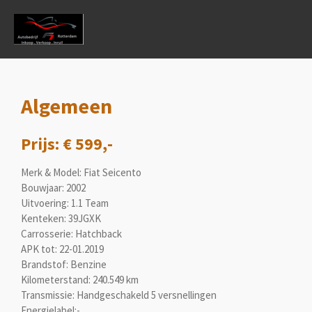
Ga
direct
naar
de
hoofdinhoud
Algemeen
Prijs: € 599,-
Merk & Model: Fiat Seicento
Bouwjaar: 2002
Uitvoering: 1.1 Team
Kenteken: 39JGXK
Carrosserie: Hatchback
APK tot: 22-01.2019
Brandstof: Benzine
Kilometerstand: 240.549 km
Transmissie: Handgeschakeld 5 versnellingen
Energielabel:-